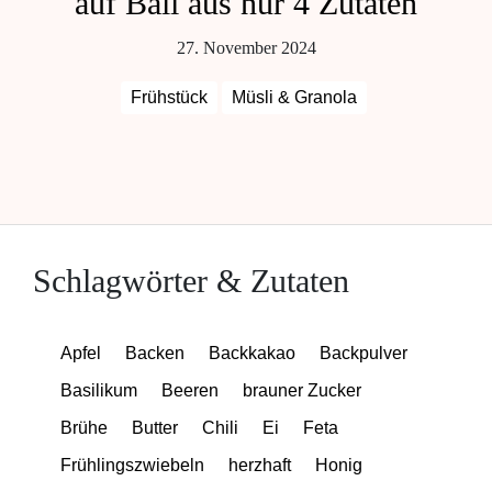
auf Bali aus nur 4 Zutaten
27. November 2024
Frühstück
Müsli & Granola
Schlagwörter & Zutaten
Apfel
Backen
Backkakao
Backpulver
Basilikum
Beeren
brauner Zucker
Brühe
Butter
Chili
Ei
Feta
Frühlingszwiebeln
herzhaft
Honig