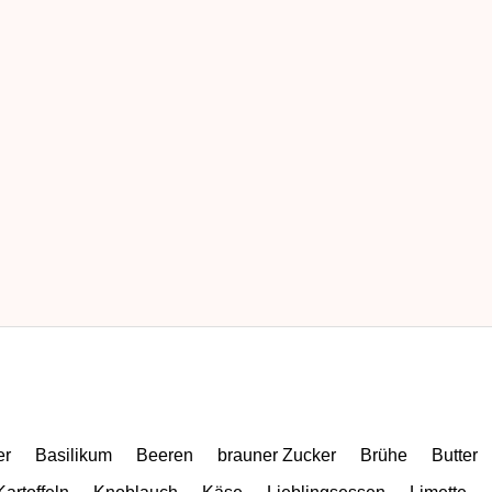
er
Basilikum
Beeren
brauner Zucker
Brühe
Butter