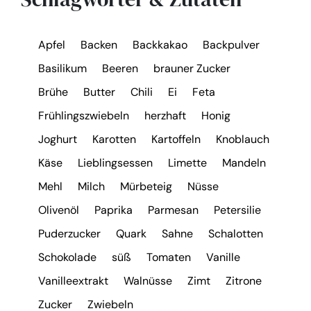
Apfel
Backen
Backkakao
Backpulver
Basilikum
Beeren
brauner Zucker
Brühe
Butter
Chili
Ei
Feta
Frühlingszwiebeln
herzhaft
Honig
Joghurt
Karotten
Kartoffeln
Knoblauch
Käse
Lieblingsessen
Limette
Mandeln
Mehl
Milch
Mürbeteig
Nüsse
Olivenöl
Paprika
Parmesan
Petersilie
Puderzucker
Quark
Sahne
Schalotten
Schokolade
süß
Tomaten
Vanille
Vanilleextrakt
Walnüsse
Zimt
Zitrone
Zucker
Zwiebeln