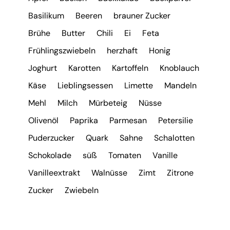
Basilikum
Beeren
brauner Zucker
Brühe
Butter
Chili
Ei
Feta
Frühlingszwiebeln
herzhaft
Honig
Joghurt
Karotten
Kartoffeln
Knoblauch
Käse
Lieblingsessen
Limette
Mandeln
Mehl
Milch
Mürbeteig
Nüsse
Olivenöl
Paprika
Parmesan
Petersilie
Puderzucker
Quark
Sahne
Schalotten
Schokolade
süß
Tomaten
Vanille
Vanilleextrakt
Walnüsse
Zimt
Zitrone
Zucker
Zwiebeln