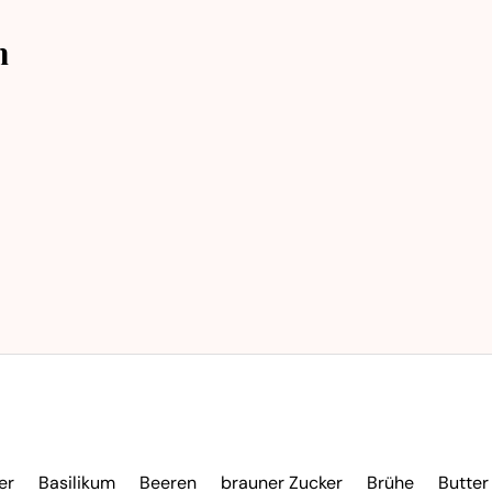
n
er
Basilikum
Beeren
brauner Zucker
Brühe
Butter